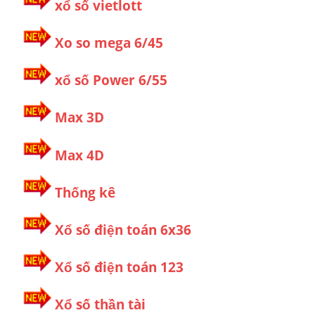
xổ số vietlott
Xo so mega 6/45
xổ số Power 6/55
Max 3D
Max 4D
Thống kê
Xổ số điện toán 6x36
Xổ số điện toán 123
Xổ số thần tài