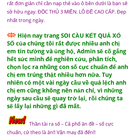
rất đơn giản chỉ cần nạp thẻ vào ô bên dưới là bạn sẽ
sở hữu ngay. ĐỘC THỦ 3 MIỀN. LÔ ĐỀ CAO CẤP. Đẹp
nhất trong ngày.
Hiện nay trang SOI CẦU KẾT QUẢ XỔ
SỐ của chúng tôi rất được nhiều anh chị
em tin tưởng và ủng hộ, Admin sẽ cố gắng
hết sức mình để nghiên cứu, phân tích,
chọn lọc ra nhũng con số cực chuẩn để anh
chị em trúng thật nhiều hơn nữa. Tuy
nhiên có một vài ngày cầu về quá lệch anh
chị em cũng không nên nản chí, vì những
ngày sau cầu sẽ quay trở lại, rồi chúng ta
sẽ lấy lại những gì đã mất.
Thần tài ra số – Cả phố ăn đề – số cực
chuẩn, cứ theo là ăn!! Vận may đã đến!!