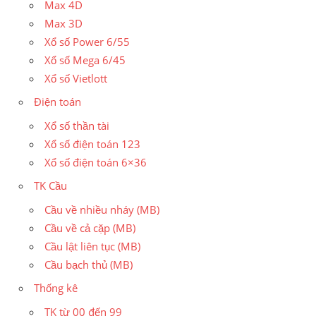
Max 4D
Max 3D
Xổ số Power 6/55
Xổ số Mega 6/45
Xổ số Vietlott
Điện toán
Xổ số thần tài
Xổ số điện toán 123
Xổ số điện toán 6×36
TK Cầu
Cầu về nhiều nháy (MB)
Cầu về cả cặp (MB)
Cầu lật liên tục (MB)
Cầu bạch thủ (MB)
Thống kê
TK từ 00 đến 99