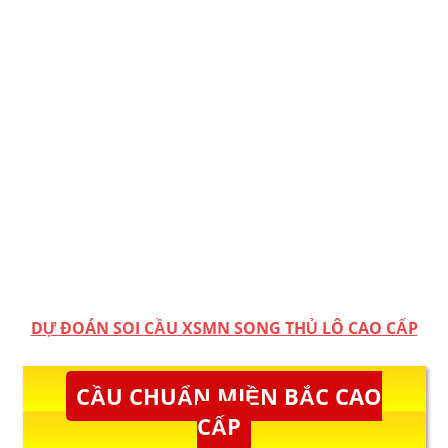
DỰ ĐOÁN SOI CẦU XSMN SONG THỦ LÔ CAO CẤP
CẦU CHUẨN MIỀN BẮC CAO
CẤP