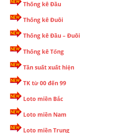
Thống kê Đầu
Thống kê Đuôi
Thống kê Đầu – Đuôi
Thống kê Tổng
Tần suất xuất hiện
TK từ 00 đến 99
Loto miền Bắc
Loto miền Nam
Loto miền Trung