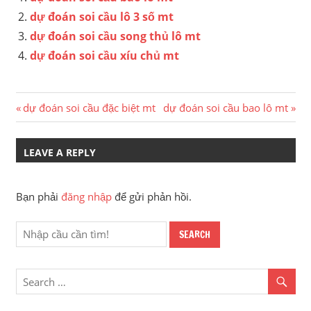
dự đoán soi cầu lô 3 số mt
dự đoán soi cầu song thủ lô mt
dự đoán soi cầu xíu chủ mt
Điều
Previous
Next
dự đoán soi cầu đặc biệt mt
dự đoán soi cầu bao lô mt
Post:
Post:
hướng
LEAVE A REPLY
bài
viết
Bạn phải
đăng nhập
để gửi phản hồi.
SEARCH