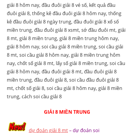
giải 8 hôm nay, đầu đuôi giải 8 vé số, kết quả đầu
đuôi giải 8, thống kê đầu đuôi giải 8 hôm nay, thống
kê đầu đuôi giải 8 ngày trung, đầu đuôi giải 8 xổ số
miền trung, đầu đuôi giải 8 xsmt, sớ đầu đuôi mt, giải
8 mt, giải 8 miền trung, giải 8 miền trung hôm nay,
giải 8 hôm nay, soi cầu giải 8 miền trung, soi cầu giải
8 mt, soi cầu giải 8 hôm nay, giải 8 miền trung hôm
nay, chốt số giải 8 mt, lấy số giải 8 miền trung, soi cầu
giải 8 hôm nay, đầu đuôi giải 8 mt, đầu đuôi giải 8
miền trung, đầu đuôi giải 8, soi cầu đầu đuôi giải 8
mt, chốt số giải 8, soi cầu giải 8 hôm nay, giải 8 miền
trung, cách soi cầu giải 8
GIẢI 8 MIỀN TRUNG
dự đoán giải 8 mt
– dự đoán soi