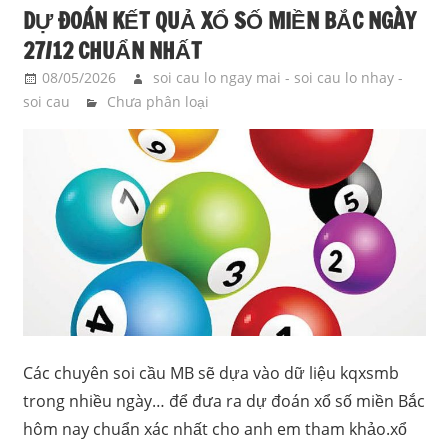
DỰ ĐOÁN KẾT QUẢ XỔ SỐ MIỀN BẮC NGÀY
27/12 CHUẨN NHẤT
08/05/2026
soi cau lo ngay mai - soi cau lo nhay -
soi cau
Chưa phân loại
Các chuyên soi cầu MB sẽ dựa vào dữ liệu kqxsmb
trong nhiều ngày… để đưa ra dự đoán xổ số miền Bắc
hôm nay chuẩn xác nhất cho anh em tham khảo.xổ