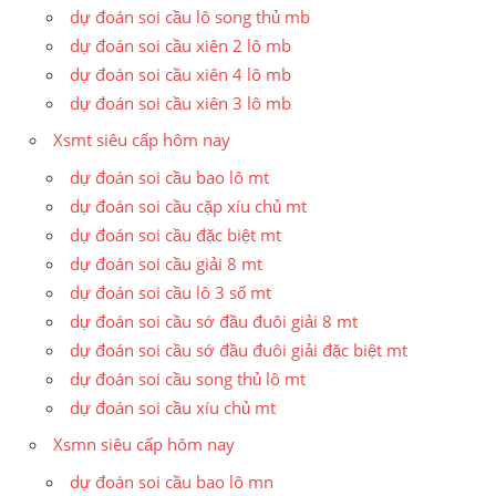
dự đoán soi cầu lô song thủ mb
dự đoán soi cầu xiên 2 lô mb
dự đoán soi cầu xiên 4 lô mb
dự đoán soi cầu xiên 3 lô mb
Xsmt siêu cấp hôm nay
dự đoán soi cầu bao lô mt
dự đoán soi cầu cặp xíu chủ mt
dự đoán soi cầu đặc biệt mt
dự đoán soi cầu giải 8 mt
dự đoán soi cầu lô 3 số mt
dự đoán soi cầu sớ đầu đuôi giải 8 mt
dự đoán soi cầu sớ đầu đuôi giải đặc biệt mt
dự đoán soi cầu song thủ lô mt
dự đoán soi cầu xíu chủ mt
Xsmn siêu cấp hôm nay
dự đoán soi cầu bao lô mn