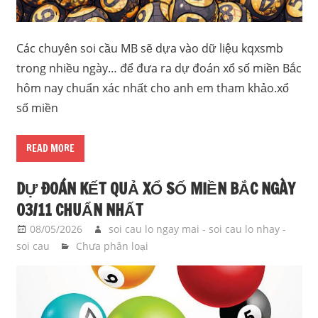
Các chuyên soi cầu MB sẽ dựa vào dữ liệu kqxsmb
trong nhiều ngày… để đưa ra dự đoán xổ số miền Bắc
hôm nay chuẩn xác nhất cho anh em tham khảo.xổ
số miền
READ MORE
DỰ ĐOÁN KẾT QUẢ XỔ SỐ MIỀN BẮC NGÀY
03/11 CHUẨN NHẤT
08/05/2026
soi cau lo ngay mai - soi cau lo nhay -
soi cau
Chưa phân loại