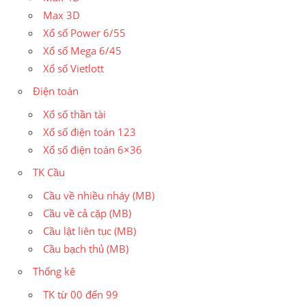
Max 3D
Xổ số Power 6/55
Xổ số Mega 6/45
Xổ số Vietlott
Điện toán
Xổ số thần tài
Xổ số điện toán 123
Xổ số điện toán 6×36
TK Cầu
Cầu về nhiều nháy (MB)
Cầu về cả cặp (MB)
Cầu lật liên tục (MB)
Cầu bạch thủ (MB)
Thống kê
TK từ 00 đến 99