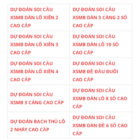
DỰ ĐOÁN SOI CẦU
DỰ ĐOÁN SOI CẦU
XSMB DÀN LÔ XIÊN 2
XSMB DÀN 3 CÀNG 2 SỐ
CAO CẤP
CAO CẤP
DỰ ĐOÁN SOI CẦU
DỰ ĐOÁN SOI CẦU
XSMB DÀN LÔ XIÊN 3
XSMB DÀN LÔ 10 SỐ
CAO CẤP
CAO CẤP
DỰ ĐOÁN SOI CẦU
DỰ ĐOÁN SOI CẦU
XSMB DÀN LÔ XIÊN 4
XSMB ĐỀ ĐẦU ĐUÔI
CAO CẤP
CAO CẤP
DỰ ĐOÁN SOI CẦU
DỰ ĐOÁN SOI CẦU
XSMB DÀN LÔ 8 SỐ CAO
XSMB 3 CÀNG CAO CẤP
CẤP
DỰ ĐOÁN SOI CẦU
DỰ ĐOÁN BẠCH THỦ LÔ
XSMB DÀN ĐỀ 6 SỐ CAO
2 NHÁY CAO CẤP
CẤP