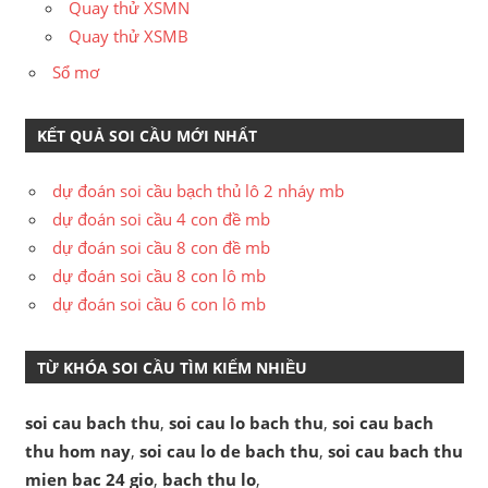
Quay thử XSMN
Quay thử XSMB
Sổ mơ
KẾT QUẢ SOI CẦU MỚI NHẤT
dự đoán soi cầu bạch thủ lô 2 nháy mb
dự đoán soi cầu 4 con đề mb
dự đoán soi cầu 8 con đề mb
dự đoán soi cầu 8 con lô mb
dự đoán soi cầu 6 con lô mb
TỪ KHÓA SOI CẦU TÌM KIẾM NHIỀU
soi cau bach thu
,
soi cau lo bach thu
,
soi cau bach
thu hom nay
,
soi cau lo de bach thu
,
soi cau bach thu
mien bac 24 gio
,
bach thu lo
,