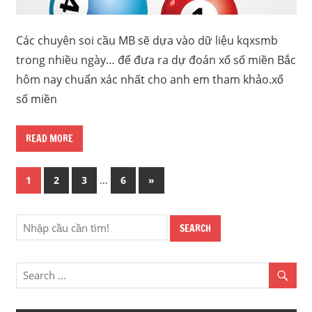
Các chuyên soi cầu MB sẽ dựa vào dữ liệu kqxsmb
trong nhiều ngày… để đưa ra dự đoán xổ số miền Bắc
hôm nay chuẩn xác nhất cho anh em tham khảo.xổ
số miền
READ MORE
Điều
…
Next
1
2
3
6
»
Posts
hướng
bài
SEARCH
viết