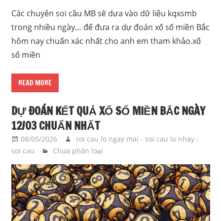
Các chuyên soi cầu MB sẽ dựa vào dữ liệu kqxsmb
trong nhiều ngày… để đưa ra dự đoán xổ số miền Bắc
hôm nay chuẩn xác nhất cho anh em tham khảo.xổ
số miền
READ MORE
DỰ ĐOÁN KẾT QUẢ XỔ SỐ MIỀN BẮC NGÀY
12/03 CHUẨN NHẤT
08/05/2026
soi cau lo ngay mai - soi cau lo nhay -
soi cau
Chưa phân loại