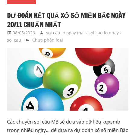
DỰ ĐOÁN KẾT QUẢ XỔ SỐ MIỀN BẮC NGÀY
20/11 CHUẨN NHẤT
08/05/2026
soi cau lo ngay mai - soi cau lo nhay -
soi cau
Chưa phân loại
Các chuyên soi cầu MB sẽ dựa vào dữ liệu kqxsmb
trong nhiều ngày… để đưa ra dự đoán xổ số miền Bắc