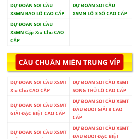
DỰ ĐOÁN SOI CẦU
DỰ ĐOÁN SOI CẦU
XSMN BAO LÔ CAO CẤP
XSMN LÔ 3 SỐ CAO CẤP
DỰ ĐOÁN SOI CẦU
XSMN Cặp Xỉu Chủ CAO
CẤP
CẦU CHUẨN MIỀN TRUNG VÍP
DỰ ĐOÁN SOI CẦU XSMT
DỰ ĐOÁN SOI CẦU XSMT
Xỉu Chủ CAO CẤP
SONG THỦ LÔ CAO CẤP
DỰ ĐOÁN SOI CẦU XSMT
DỰ ĐOÁN SOI CẦU XSMT
ĐẦU ĐUÔI GIẢI 8 CAO
GIẢI ĐẶC BIỆT CAO CẤP
CẤP
DỰ ĐOÁN SOI CẦU XSMT
DỰ ĐOÁN SOI CẦU XSMT
ĐẦU ĐUÔI ĐẶC BIỆT