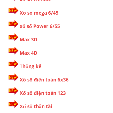
Xo so mega 6/45
xổ số Power 6/55
Max 3D
Max 4D
Thống kê
Xổ số điện toán 6x36
Xổ số điện toán 123
Xổ số thần tài