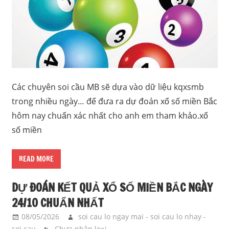
Các chuyên soi cầu MB sẽ dựa vào dữ liệu kqxsmb
trong nhiều ngày… để đưa ra dự đoán xổ số miền Bắc
hôm nay chuẩn xác nhất cho anh em tham khảo.xổ
số miền
READ MORE
DỰ ĐOÁN KẾT QUẢ XỔ SỐ MIỀN BẮC NGÀY
24/10 CHUẨN NHẤT
08/05/2026
soi cau lo ngay mai - soi cau lo nhay -
soi cau
Chưa phân loại