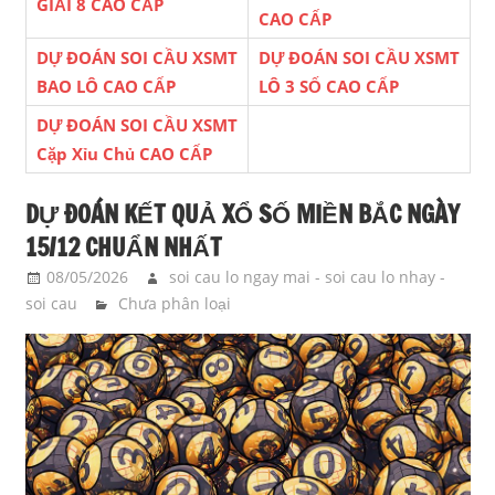
GIẢI 8 CAO CẤP
CAO CẤP
DỰ ĐOÁN SOI CẦU XSMT
DỰ ĐOÁN SOI CẦU XSMT
BAO LÔ CAO CẤP
LÔ 3 SỐ CAO CẤP
DỰ ĐOÁN SOI CẦU XSMT
Cặp Xỉu Chủ CAO CẤP
DỰ ĐOÁN KẾT QUẢ XỔ SỐ MIỀN BẮC NGÀY
15/12 CHUẨN NHẤT
08/05/2026
soi cau lo ngay mai - soi cau lo nhay -
soi cau
Chưa phân loại