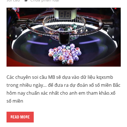
Các chuyên soi cầu MB sẽ dựa vào dữ liệu kqxsmb
trong nhiều ngày… để đưa ra dự đoán xổ số miền Bắc
hôm nay chuẩn xác nhất cho anh em tham khảo.xổ
số miền
READ MORE