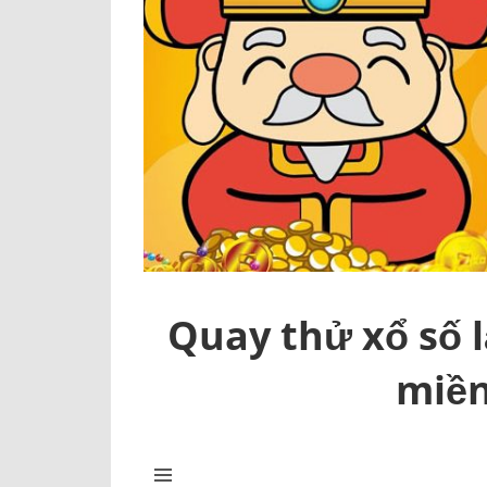
Quay thử xổ số 
miền