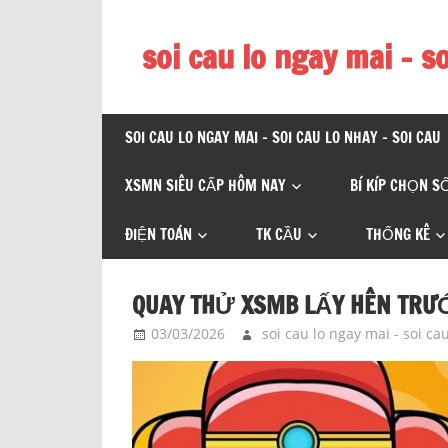
Skip
to
soi cau lo ngay mai – so
content
soi
cau
SOI CAU LO NGAY MAI – SOI CAU LO NHAY – SOI CAU
lo
ngay
XSMN SIÊU CẤP HÔM NAY
BÍ KÍP CHỌN S
mai
–
ĐIỆN TOÁN
TK CẦU
THỐNG KÊ
soi
cau
QUAY THỬ XSMB LẤY HÊN TRƯỚ
lo
nhay
03/03/2026
soi cau lo ngay mai - soi ca
–
soi
cau