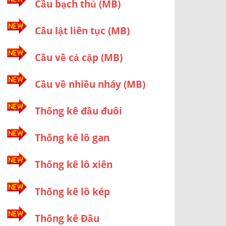
Cầu bạch thủ (MB)
Cầu lật liên tục (MB)
Cầu về cả cặp (MB)
Cầu về nhiều nháy (MB)
Thống kê đầu đuôi
Thống kê lô gan
Thống kê lô xiên
Thống kê lô kép
Thống kê Đầu