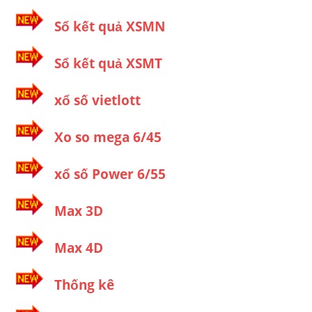
Sổ kết quả XSMN
Sổ kết quả XSMT
xổ số vietlott
Xo so mega 6/45
xổ số Power 6/55
Max 3D
Max 4D
Thống kê