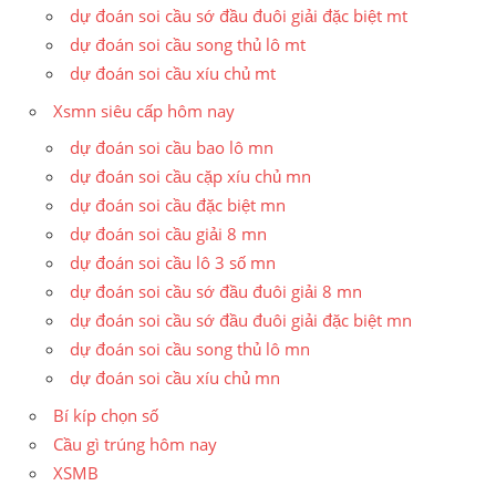
dự đoán soi cầu sớ đầu đuôi giải đặc biệt mt
dự đoán soi cầu song thủ lô mt
dự đoán soi cầu xíu chủ mt
Xsmn siêu cấp hôm nay
dự đoán soi cầu bao lô mn
dự đoán soi cầu cặp xíu chủ mn
dự đoán soi cầu đặc biệt mn
dự đoán soi cầu giải 8 mn
dự đoán soi cầu lô 3 số mn
dự đoán soi cầu sớ đầu đuôi giải 8 mn
dự đoán soi cầu sớ đầu đuôi giải đặc biệt mn
dự đoán soi cầu song thủ lô mn
dự đoán soi cầu xíu chủ mn
Bí kíp chọn số
Cầu gì trúng hôm nay
XSMB