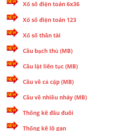
Xổ số điện toán 6x36
Xổ số điện toán 123
Xổ số thần tài
Cầu bạch thủ (MB)
Cầu lật liên tục (MB)
Cầu về cả cặp (MB)
Cầu về nhiều nháy (MB)
Thống kê đầu đuôi
Thống kê lô gan