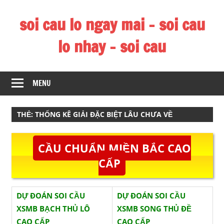
Skip
soi cau lo ngay mai – soi cau
to
content
lo nhay – soi cau
soi
cau
MENU
lo
ngay
THẺ:
THỐNG KÊ GIẢI ĐẶC BIỆT LÂU CHƯA VỀ
mai
–
soi
CẦU CHUẨN MIỀN BẮC CAO
cau
CẤP
lo
nhay
–
DỰ ĐOÁN SOI CẦU
DỰ ĐOÁN SOI CẦU
soi
XSMB BẠCH THỦ LÔ
XSMB SONG THỦ ĐỀ
cau
CAO CẤP
CAO CẤP