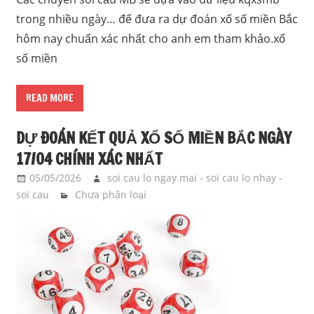
trong nhiều ngày… để đưa ra dự đoán xổ số miền Bắc
hôm nay chuẩn xác nhất cho anh em tham khảo.xổ
số miền
READ MORE
DỰ ĐOÁN KẾT QUẢ XỔ SỐ MIỀN BẮC NGÀY
17/04 CHÍNH XÁC NHẤT
05/05/2026
soi cau lo ngay mai - soi cau lo nhay -
soi cau
Chưa phân loại