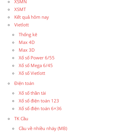
XSMN
XSMT
Kết quả hôm nay
Vietlott
Thống kê
Max 4D
Max 3D
Xổ số Power 6/55
Xổ số Mega 6/45
Xổ số Vietlott
Điện toán
Xổ số thần tài
Xổ số điện toán 123
Xổ số điện toán 6×36
TK Cầu
Cầu về nhiều nháy (MB)