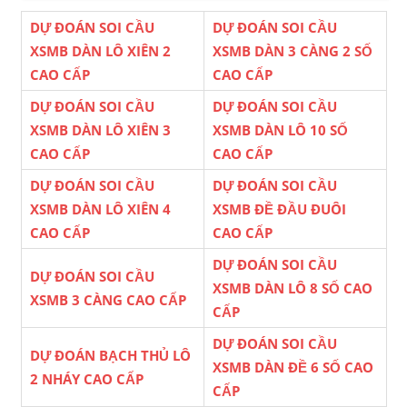
DỰ ĐOÁN SOI CẦU
DỰ ĐOÁN SOI CẦU
XSMB DÀN LÔ XIÊN 2
XSMB DÀN 3 CÀNG 2 SỐ
CAO CẤP
CAO CẤP
DỰ ĐOÁN SOI CẦU
DỰ ĐOÁN SOI CẦU
XSMB DÀN LÔ XIÊN 3
XSMB DÀN LÔ 10 SỐ
CAO CẤP
CAO CẤP
DỰ ĐOÁN SOI CẦU
DỰ ĐOÁN SOI CẦU
XSMB DÀN LÔ XIÊN 4
XSMB ĐỀ ĐẦU ĐUÔI
CAO CẤP
CAO CẤP
DỰ ĐOÁN SOI CẦU
DỰ ĐOÁN SOI CẦU
XSMB DÀN LÔ 8 SỐ CAO
XSMB 3 CÀNG CAO CẤP
CẤP
DỰ ĐOÁN SOI CẦU
DỰ ĐOÁN BẠCH THỦ LÔ
XSMB DÀN ĐỀ 6 SỐ CAO
2 NHÁY CAO CẤP
CẤP