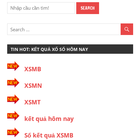
bài
SEARCH
viết
TIN HOT: KẾT QUẢ XỔ SỐ HÔM NAY
XSMB
XSMN
XSMT
kết quả hôm nay
Sổ kết quả XSMB