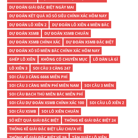
DỰ ĐOÁN GIẢI ĐẶC BIỆT NGÀY MAI
DỰ ĐOÁN KẾT QUẢ XỔ SỐ SIÊU CHÍNH XÁC HÔM NAY
DỰ ĐOÁN LÔ XIÊN 2
DỰ ĐOÁN LÔ XIÊN 4 MIỀN BẮC
DỰ ĐOÁN XSMB
DỰ ĐOÁN XSMB CHUẨN
DỰ ĐOÁN XSMB CHÍNH XÁC
DỰ ĐOÁN XSMB ĐẶC BIỆT
DỰ ĐOÁN XỔ SỐ MIỀN BẮC CHÍNH XÁC HÔM NAY
GHÉP LÔ XIÊN
KHÔNG CÓ CHUYÊN MỤC
LÔ DÀN LÀ GÌ
LÔ XIÊN 3
SOI CẦU 3 CÀNG 247
SOI CẦU 3 CÀNG 6666 MIỄN PHÍ
SOI CẦU 3 CÀNG MIỄN PHÍ MIỀN NAM
SOI CẦU 3 MIỀN
SOI CẦU BẠCH THỦ MIỀN BẮC MIỄN PHÍ
SOI CẦU DỰ ĐOÁN XSMB CHÍNH XÁC 100
SOI CẦU LÔ XIÊN 2
SOI CẦU XSMB
SOI LÔ XIÊN CHUẨN
SỐ KẾT QUẢ GIẢI ĐẶC BIỆT
THỐNG KÊ GIẢI ĐẶC BIỆT 24
THỐNG KÊ GIẢI ĐẶC BIỆT LÂU CHƯA VỀ
THỐNG KÊ GIẢI ĐẶC BIỆT VỀ 59
TẦN SUẤT LÔ XIÊN