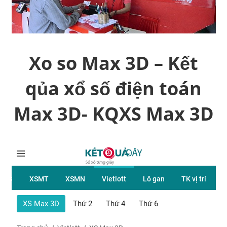
Xo so Max 3D – Kết
qủa xổ số điện toán
Max 3D- KQXS Max 3D