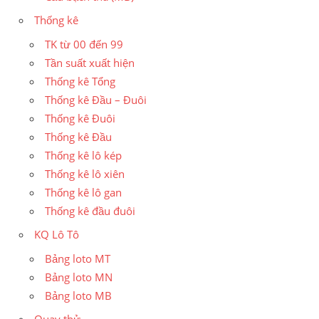
Thống kê
TK từ 00 đến 99
Tần suất xuất hiện
Thống kê Tổng
Thống kê Đầu – Đuôi
Thống kê Đuôi
Thống kê Đầu
Thống kê lô kép
Thống kê lô xiên
Thống kê lô gan
Thống kê đầu đuôi
KQ Lô Tô
Bảng loto MT
Bảng loto MN
Bảng loto MB