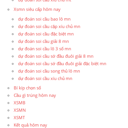
Xsmn siêu cấp hôm nay
dự đoán soi cầu bao lô mn
dự đoán soi cầu cặp xíu chủ mn
dự đoán soi cầu đặc biệt mn
dự đoán soi cầu giải 8 mn
dự đoán soi cầu lô 3 số mn
dự đoán soi cầu sớ đầu đuôi giải 8 mn
dự đoán soi cầu sớ đầu đuôi giải đặc biệt mn
dự đoán soi cầu song thủ lô mn
dự đoán soi cầu xíu chủ mn
Bí kíp chọn số
Cầu gì trúng hôm nay
XSMB
XSMN
XSMT
Kết quả hôm nay