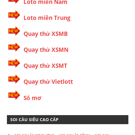
Loto miền Nam
Loto miền Trung
Quay thử XSMB
Quay thử XSMN
Quay thử XSMT
Quay thử Vietlott
Sổ mơ
SOI CẦU SIÊU CAO CẤP
soi cau lo ngay mai – soi cau lo nhay – soi cau