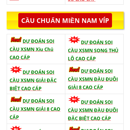
CẦU CHUẨN MIỀN NAM VÍP
DỰ ĐOÁN SOI
DỰ ĐOÁN SOI
CẦU XSMN Xỉu Chủ
CẦU XSMN SONG THỦ
CAO CẤP
LÔ CAO CẤP
DỰ ĐOÁN SOI
DỰ ĐOÁN SOI
CẦU XSMN ĐẦU ĐUÔI
CẦU XSMN GIẢI ĐẶC
GIẢI 8 CAO CẤP
BIỆT CAO CẤP
DỰ ĐOÁN SOI
DỰ ĐOÁN SOI
CẦU XSMN GIẢI 8 CAO
CẦU XSMN ĐẦU ĐUÔI
CẤP
ĐẶC BIỆT CAO CẤP