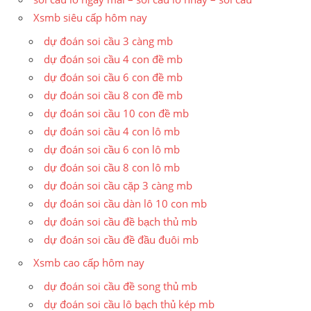
Xsmb siêu cấp hôm nay
dự đoán soi cầu 3 càng mb
dự đoán soi cầu 4 con đề mb
dự đoán soi cầu 6 con đề mb
dự đoán soi cầu 8 con đề mb
dự đoán soi cầu 10 con đề mb
dự đoán soi cầu 4 con lô mb
dự đoán soi cầu 6 con lô mb
dự đoán soi cầu 8 con lô mb
dự đoán soi cầu cặp 3 càng mb
dự đoán soi cầu dàn lô 10 con mb
dự đoán soi cầu đề bạch thủ mb
dự đoán soi cầu đề đầu đuôi mb
Xsmb cao cấp hôm nay
dự đoán soi cầu đề song thủ mb
dự đoán soi cầu lô bạch thủ kép mb