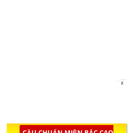
CẦU CHUẨN MIỀN BẮC CAO