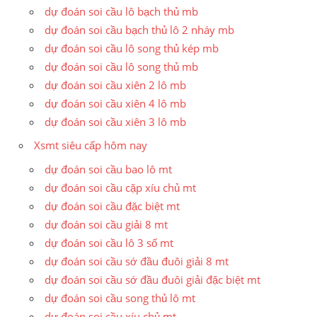
dự đoán soi cầu lô bạch thủ mb
dự đoán soi cầu bạch thủ lô 2 nháy mb
dự đoán soi cầu lô song thủ kép mb
dự đoán soi cầu lô song thủ mb
dự đoán soi cầu xiên 2 lô mb
dự đoán soi cầu xiên 4 lô mb
dự đoán soi cầu xiên 3 lô mb
Xsmt siêu cấp hôm nay
dự đoán soi cầu bao lô mt
dự đoán soi cầu cặp xíu chủ mt
dự đoán soi cầu đặc biệt mt
dự đoán soi cầu giải 8 mt
dự đoán soi cầu lô 3 số mt
dự đoán soi cầu sớ đầu đuôi giải 8 mt
dự đoán soi cầu sớ đầu đuôi giải đặc biệt mt
dự đoán soi cầu song thủ lô mt
dự đoán soi cầu xíu chủ mt