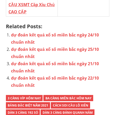
CẦU XSMT Cặp Xỉu Chủ
CAO CẤP
Related Posts:
dự đoán kết quả xổ số miền bắc ngày 24/10
chuẩn nhất
dự đoán kết quả xổ số miền bắc ngày 25/10
chuẩn nhất
dự đoán kết quả xổ số miền bắc ngày 21/10
chuẩn nhất
dự đoán kết quả xổ số miền bắc ngày 22/10
chuẩn nhất
3 CÀNG VÍP HÔM NAY
BA CÀNG MIỀN BẮC HÔM NAY
BẢNG ĐẶC BIỆT NĂM 2021
CÁCH SOI CẦU LÔ XIÊN
DÀN 3 CÀNG 192 SỐ
DÀN 3 CÀNG ĐÁNH QUANH NĂM