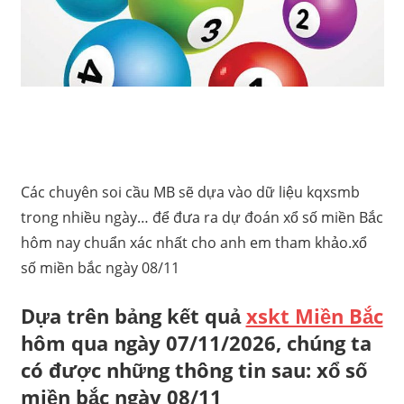
Các chuyên soi cầu MB sẽ dựa vào dữ liệu kqxsmb
trong nhiều ngày… để đưa ra dự đoán xổ số miền Bắc
hôm nay chuẩn xác nhất cho anh em tham khảo.xổ
số miền bắc ngày 08/11
Dựa trên bảng kết quả
xskt Miền Bắc
hôm qua ngày 07/11/2026, chúng ta
có được những thông tin sau: xổ số
miền bắc ngày 08/11