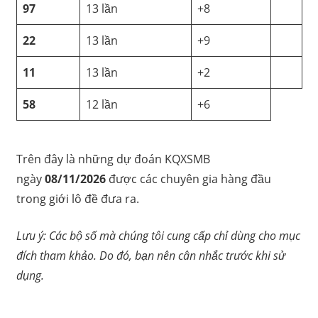
97
13 lần
+8
22
13 lần
+9
11
13 lần
+2
58
12 lần
+6
Trên đây là những dự đoán KQXSMB
ngày
08/11/2026
được các chuyên gia hàng đầu
trong giới lô đề đưa ra.
Lưu ý: Các bộ số mà chúng tôi cung cấp chỉ dùng cho mục
đích tham khảo. Do đó, bạn nên cân nhắc trước khi sử
dụng.