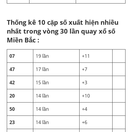
Thống kê 10 cặp số xuất hiện nhiều
nhất trong vòng 30 lần quay xổ số
Miền Bắc
:
07
19 lần
+11
47
17 lần
+7
42
15 lần
+3
20
14 lần
+10
50
14 lần
+4
23
14 lần
+6