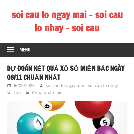
Skip
soi cau lo ngay mai – soi cau
to
content
lo nhay – soi cau
soi
cau
MENU
lo
ngay
DỰ ĐOÁN KẾT QUẢ XỔ SỐ MIỀN BẮC NGÀY
mai
08/11 CHUẨN NHẤT
–
soi
06/05/2026
soi cau lo ngay mai - soi cau lo nhay -
cau
soi cau
Chưa phân loại
lo
nhay
–
soi
cau