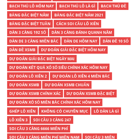
BẠCH THỦ LÔ HÔM NAY
BẠCH THỦ LÔ LÀ GÌ
BẠCH THỦ ĐỀ
BẢNG ĐẶC BIỆT NĂM
BẢNG ĐẶC BIỆT NĂM 2021
BẢNG ĐẶC BIỆT TUẦN
CÁCH SOI CẦU LÔ XIÊN
DÀN 3 CÀNG 192 SỐ
DÀN 3 CÀNG ĐÁNH QUANH NĂM
DÀN DE 3 CÀNG MIỀN BẮC
DÀN DE HÔM NAY
DÀN ĐỀ 10 SỐ
DÀN ĐỀ XSMB
DỰ ĐOÁN GIẢI ĐẶC BIỆT HÔM NAY
DỰ ĐOÁN GIẢI ĐẶC BIỆT NGÀY MAI
DỰ ĐOÁN KẾT QUẢ XỔ SỐ SIÊU CHÍNH XÁC HÔM NAY
DỰ ĐOÁN LÔ XIÊN 2
DỰ ĐOÁN LÔ XIÊN 4 MIỀN BẮC
DỰ ĐOÁN XSMB
DỰ ĐOÁN XSMB CHUẨN
DỰ ĐOÁN XSMB CHÍNH XÁC
DỰ ĐOÁN XSMB ĐẶC BIỆT
DỰ ĐOÁN XỔ SỐ MIỀN BẮC CHÍNH XÁC HÔM NAY
GHÉP LÔ XIÊN
KHÔNG CÓ CHUYÊN MỤC
LÔ DÀN LÀ GÌ
LÔ XIÊN 3
SOI CẦU 3 CÀNG 247
SOI CẦU 3 CÀNG 6666 MIỄN PHÍ
SOI CẦU 3 CÀNG MIỄN PHÍ MIỀN NAM
SOI CẦU 3 MIỀN