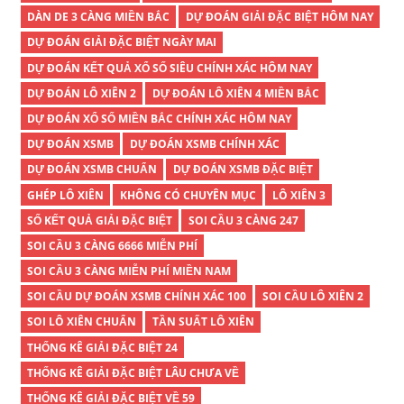
DÀN DE 3 CÀNG MIỀN BẮC
DỰ ĐOÁN GIẢI ĐẶC BIỆT HÔM NAY
DỰ ĐOÁN GIẢI ĐẶC BIỆT NGÀY MAI
DỰ ĐOÁN KẾT QUẢ XỔ SỐ SIÊU CHÍNH XÁC HÔM NAY
DỰ ĐOÁN LÔ XIÊN 2
DỰ ĐOÁN LÔ XIÊN 4 MIỀN BẮC
DỰ ĐOÁN XỔ SỐ MIỀN BẮC CHÍNH XÁC HÔM NAY
DỰ ĐOÁN XSMB
DỰ ĐOÁN XSMB CHÍNH XÁC
DỰ ĐOÁN XSMB CHUẨN
DỰ ĐOÁN XSMB ĐẶC BIỆT
GHÉP LÔ XIÊN
KHÔNG CÓ CHUYÊN MỤC
LÔ XIÊN 3
SỐ KẾT QUẢ GIẢI ĐẶC BIỆT
SOI CẦU 3 CÀNG 247
SOI CẦU 3 CÀNG 6666 MIỄN PHÍ
SOI CẦU 3 CÀNG MIỄN PHÍ MIỀN NAM
SOI CẦU DỰ ĐOÁN XSMB CHÍNH XÁC 100
SOI CẦU LÔ XIÊN 2
SOI LÔ XIÊN CHUẨN
TẦN SUẤT LÔ XIÊN
THỐNG KÊ GIẢI ĐẶC BIỆT 24
THỐNG KÊ GIẢI ĐẶC BIỆT LÂU CHƯA VỀ
THỐNG KÊ GIẢI ĐẶC BIỆT VỀ 59