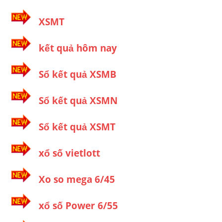
XSMT
kết quả hôm nay
Sổ kết quả XSMB
Sổ kết quả XSMN
Sổ kết quả XSMT
xổ số vietlott
Xo so mega 6/45
xổ số Power 6/55