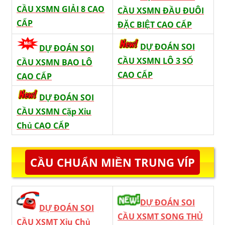
CẦU XSMN GIẢI 8 CAO
CẦU XSMN ĐẦU ĐUÔI
CẤP
ĐẶC BIỆT CAO CẤP
DỰ ĐOÁN SOI
DỰ ĐOÁN SOI
CẦU XSMN LÔ 3 SỐ
CẦU XSMN BAO LÔ
CAO CẤP
CAO CẤP
DỰ ĐOÁN SOI
CẦU XSMN Cặp Xỉu
Chủ CAO CẤP
CẦU CHUẨN MIỀN TRUNG VÍP
DỰ ĐOÁN SOI
DỰ ĐOÁN SOI
CẦU XSMT SONG THỦ
CẦU XSMT Xỉu Chủ