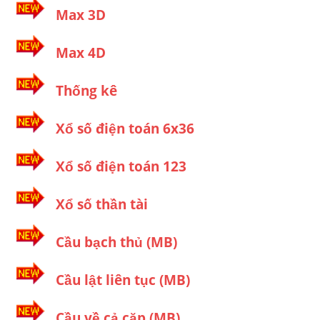
Max 3D
Max 4D
Thống kê
Xổ số điện toán 6x36
Xổ số điện toán 123
Xổ số thần tài
Cầu bạch thủ (MB)
Cầu lật liên tục (MB)
Cầu về cả cặp (MB)