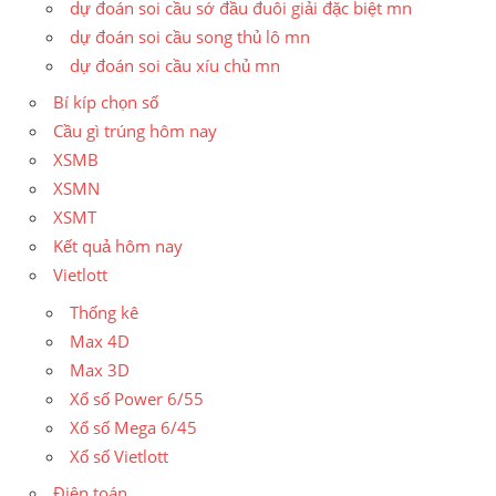
dự đoán soi cầu sớ đầu đuôi giải đặc biệt mn
dự đoán soi cầu song thủ lô mn
dự đoán soi cầu xíu chủ mn
Bí kíp chọn số
Cầu gì trúng hôm nay
XSMB
XSMN
XSMT
Kết quả hôm nay
Vietlott
Thống kê
Max 4D
Max 3D
Xổ số Power 6/55
Xổ số Mega 6/45
Xổ số Vietlott
Điện toán