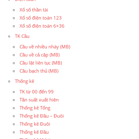
Xổ số thần tài
Xổ số điện toán 123
Xổ số điện toán 6×36
TK Cầu
Cầu về nhiều nháy (MB)
Cầu về cả cặp (MB)
Cầu lật liên tục (MB)
Cầu bạch thủ (MB)
Thống kê
TK từ 00 đến 99
Tần suất xuất hiện
Thống kê Tổng
Thống kê Đầu – Đuôi
Thống kê Đuôi
Thống kê Đầu