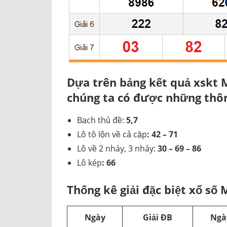
Dựa trên bảng kết quả xskt 
chúng ta có được những thôn
Bạch thủ đề:
5,7
Lô tô lộn về cả cặp
: 42 – 71
Lô về 2 nháy, 3 nháy:
30 – 69 – 86
Lô kép
: 66
Thống kê giải đặc biệt xổ số
Ngày
Giải ĐB
Ngà