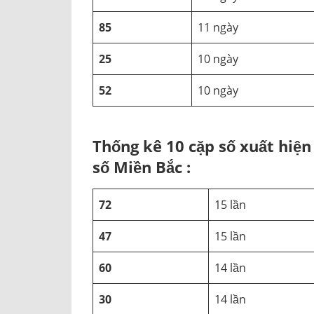
85
11 ngày
25
10 ngày
52
10 ngày
Thống kê 10 cặp số xuất hiện
số Miền Bắc
:
72
15 lần
47
15 lần
60
14 lần
30
14 lần